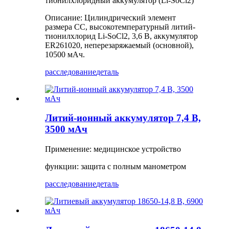
тионилхлоридный аккумулятор (Li-SoCl2)
Описание: Цилиндрический элемент
размера CC, высокотемпературный литий-
тионилхлорид Li-SoCl2, 3,6 В, аккумулятор
ER261020, неперезаряжаемый (основной),
10500 мАч.
расследование
деталь
Литий-ионный аккумулятор 7,4 В,
3500 мАч
Применение: медицинское устройство
функции: защита с полным манометром
расследование
деталь