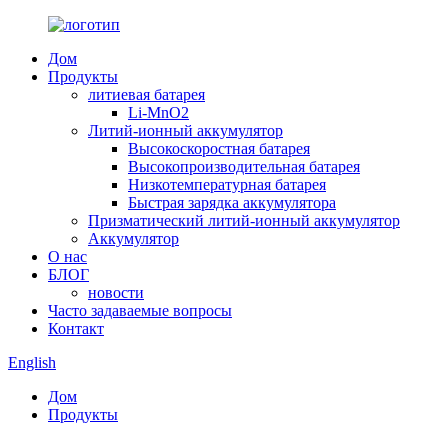
Дом
Продукты
литиевая батарея
Li-MnO2
Литий-ионный аккумулятор
Высокоскоростная батарея
Высокопроизводительная батарея
Низкотемпературная батарея
Быстрая зарядка аккумулятора
Призматический литий-ионный аккумулятор
Аккумулятор
О нас
БЛОГ
новости
Часто задаваемые вопросы
Контакт
English
Дом
Продукты