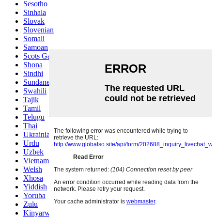
Sesotho
Sinhala
Slovak
Slovenian
Somali
Samoan
Scots Gaelic
Shona
Sindhi
Sundanese
Swahili
Tajik
Tamil
Telugu
Thai
Ukrainian
Urdu
Uzbek
Vietnamese
Welsh
Xhosa
Yiddish
Yoruba
Zulu
Kinyarwanda