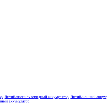
ор
,
Литий-тионилхлоридный аккумулятор
,
Литий-ионный аккуму
нный аккумулятор
,