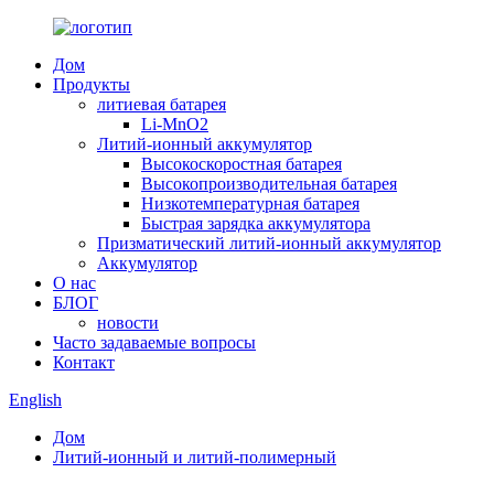
Дом
Продукты
литиевая батарея
Li-MnO2
Литий-ионный аккумулятор
Высокоскоростная батарея
Высокопроизводительная батарея
Низкотемпературная батарея
Быстрая зарядка аккумулятора
Призматический литий-ионный аккумулятор
Аккумулятор
О нас
БЛОГ
новости
Часто задаваемые вопросы
Контакт
English
Дом
Литий-ионный и литий-полимерный