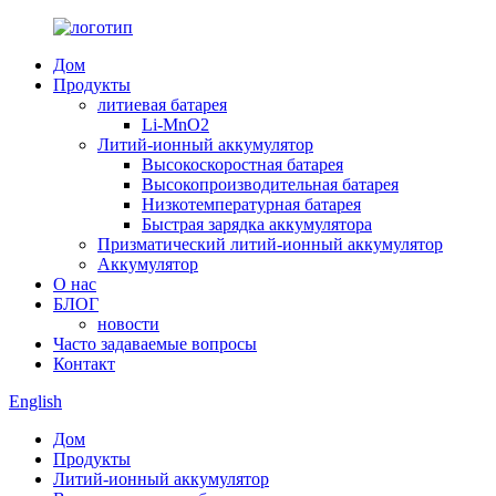
Дом
Продукты
литиевая батарея
Li-MnO2
Литий-ионный аккумулятор
Высокоскоростная батарея
Высокопроизводительная батарея
Низкотемпературная батарея
Быстрая зарядка аккумулятора
Призматический литий-ионный аккумулятор
Аккумулятор
О нас
БЛОГ
новости
Часто задаваемые вопросы
Контакт
English
Дом
Продукты
Литий-ионный аккумулятор