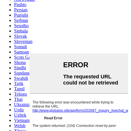
Pashto
Persian
Punjabi
Serbian
Sesotho
Sinhala
Slovak
Slovenian
Somali
Samoan
Scots Gaelic
Shona
Sindhi
Sundanese
Swahili
Tajik
Tamil
Telugu
Thai
Ukrainian
Urdu
Uzbek
Vietnamese
Welsh
Xhosa