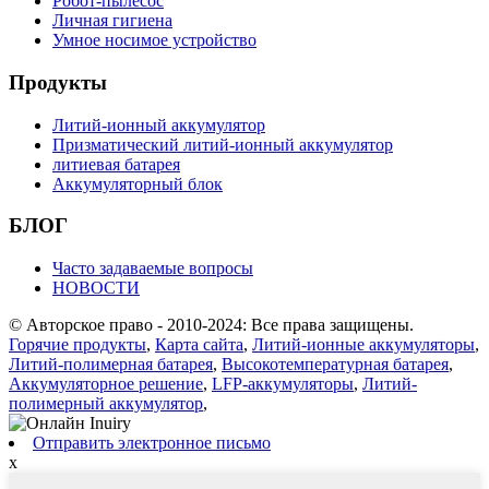
Робот-пылесос
Личная гигиена
Умное носимое устройство
Продукты
Литий-ионный аккумулятор
Призматический литий-ионный аккумулятор
литиевая батарея
Аккумуляторный блок
БЛОГ
Часто задаваемые вопросы
НОВОСТИ
© Авторское право - 2010-2024: Все права защищены.
Горячие продукты
,
Карта сайта
,
Литий-ионные аккумуляторы
,
Литий-полимерная батарея
,
Высокотемпературная батарея
,
Аккумуляторное решение
,
LFP-аккумуляторы
,
Литий-
полимерный аккумулятор
,
Отправить электронное письмо
x