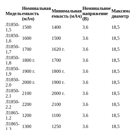
Номинальная
Номинальное
Минимальная
Максим
Модель
емкость
напряжение
емкость (мАч)
диаметр 
(мАч)
(В)
Л1850-
1500
1400
3.6
18,5
1,5
Л1850-
1600
1500
3.6
18,5
1,6
Л1850-
1700
1620 г.
3.6
18,5
1,7
Л1850-
1800 г.
1700
3.6
18,5
1,8
Л1850-
1900 г.
1800 г.
3.6
18,5
1,9
Л1850-
2000 г.
1900 г.
3.6
18,5
2.0
Л1850-
2100
2000 г.
3.6
18,5
2.1
Л1850-
2200
2100
3.6
18,5
2.2
Л1865-
1200
1100
3.6
18,5
1.2
Л1865-
1300
1250
3.6
18,5
1.3